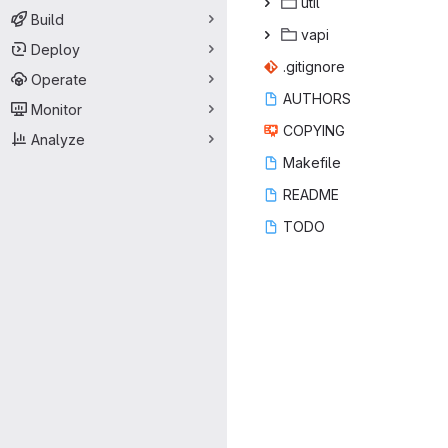
ut
‎il‎
Build
va
‎pi‎
Deploy
.giti
‎gnore‎
Operate
AUT
‎HORS‎
Monitor
COP
‎YING‎
Analyze
Make
‎file‎
REA
‎DME‎
TO
‎DO‎