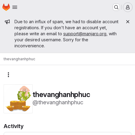
Homepage
Skip to main content
M
Admin message
Due to an influx of spam, we had to disable account
registrations. If you don't have an account yet,
please write an email to
support@manjaro.org
, with
your desired username. Sorry for the
inconvenience.
thevanghanhphuc
More actions
thevanghanhphuc
@thevanghanhphuc
Activity